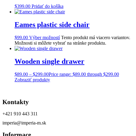
$
399.00
Pridať do košíka
Eames plastic side chair
$
99.00
Výber možností
Tento produkt má viacero variantov.
Možnosti si môžete vybrať na stránke produktu.
Wooden single drawer
$
89.00
–
$
299.00
Price range: $89.00 through $299.00
Zobraziť produkty
Kontakty
+421 910 443 311
imperia@imperia-m.sk
Informace