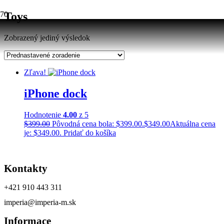
Toys
Zobrazený jediný výsledok
Zľava!
iPhone dock
Hodnotenie
4.00
z 5
$
399.00
Pôvodná cena bola: $399.00.
$
349.00
Aktuálna cena
je: $349.00.
Pridať do košíka
Kontakty
+421 910 443 311
imperia@imperia-m.sk
Informace