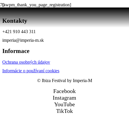
[swpm_thank_you_page_registration]
Kontakty
+421 910 443 311
imperia@imperia-m.sk
Informace
Ochrana osobných údajov
Informácie o používaní cookies
© Ibiza Festival by Imperia-M
Facebook
Instagram
YouTube
TikTok