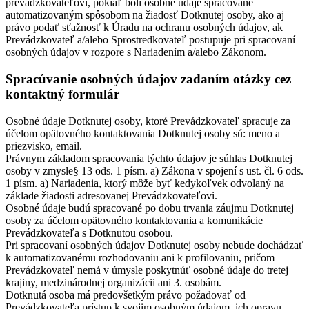
prevádzkovateľovi, pokiaľ boli osobné údaje spracované
automatizovaným spôsobom na žiadosť Dotknutej osoby, ako aj
právo podať sťažnosť k Úradu na ochranu osobných údajov, ak
Prevádzkovateľ a/alebo Sprostredkovateľ postupuje pri spracovaní
osobných údajov v rozpore s Nariadením a/alebo Zákonom.
Spracúvanie osobných údajov zadaním otázky cez
kontaktný formulár
Osobné údaje Dotknutej osoby, ktoré Prevádzkovateľ spracuje za
účelom opätovného kontaktovania Dotknutej osoby sú: meno a
priezvisko, email.
Právnym základom spracovania týchto údajov je súhlas Dotknutej
osoby v zmysle§ 13 ods. 1 písm. a) Zákona v spojení s ust. čl. 6 ods.
1 písm. a) Nariadenia, ktorý môže byť kedykoľvek odvolaný na
základe žiadosti adresovanej Prevádzkovateľovi.
Osobné údaje budú spracované po dobu trvania záujmu Dotknutej
osoby za účelom opätovného kontaktovania a komunikácie
Prevádzkovateľa s Dotknutou osobou.
Pri spracovaní osobných údajov Dotknutej osoby nebude dochádzať
k automatizovanému rozhodovaniu ani k profilovaniu, pričom
Prevádzkovateľ nemá v úmysle poskytnúť osobné údaje do tretej
krajiny, medzinárodnej organizácii ani 3. osobám.
Dotknutá osoba má predovšetkým právo požadovať od
Prevádzkovateľa prístup k svojim osobným údajom, ich opravu