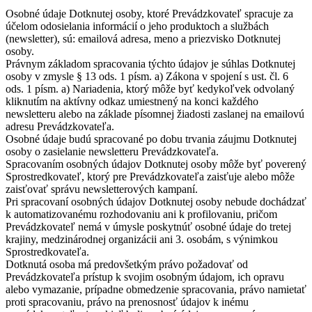
Osobné údaje Dotknutej osoby, ktoré Prevádzkovateľ spracuje za
účelom odosielania informácií o jeho produktoch a službách
(newsletter), sú: emailová adresa, meno a priezvisko Dotknutej
osoby.
Právnym základom spracovania týchto údajov je súhlas Dotknutej
osoby v zmysle § 13 ods. 1 písm. a) Zákona v spojení s ust. čl. 6
ods. 1 písm. a) Nariadenia, ktorý môže byť kedykoľvek odvolaný
kliknutím na aktívny odkaz umiestnený na konci každého
newsletteru alebo na základe písomnej žiadosti zaslanej na emailovú
adresu Prevádzkovateľa.
Osobné údaje budú spracované po dobu trvania záujmu Dotknutej
osoby o zasielanie newsletteru Prevádzkovateľa.
Spracovaním osobných údajov Dotknutej osoby môže byť poverený
Sprostredkovateľ, ktorý pre Prevádzkovateľa zaisťuje alebo môže
zaisťovať správu newsletterových kampaní.
Pri spracovaní osobných údajov Dotknutej osoby nebude dochádzať
k automatizovanému rozhodovaniu ani k profilovaniu, pričom
Prevádzkovateľ nemá v úmysle poskytnúť osobné údaje do tretej
krajiny, medzinárodnej organizácii ani 3. osobám, s výnimkou
Sprostredkovateľa.
Dotknutá osoba má predovšetkým právo požadovať od
Prevádzkovateľa prístup k svojim osobným údajom, ich opravu
alebo vymazanie, prípadne obmedzenie spracovania, právo namietať
proti spracovaniu, právo na prenosnosť údajov k inému