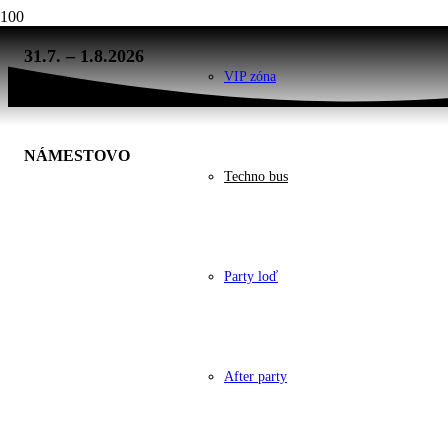
31.7. – 1.8.2026
VIP zóna
NÁMESTOVO
Techno bus
Party loď
After party