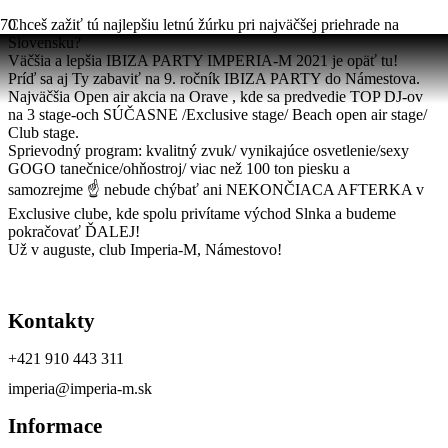
Chceš zažiť tú najlepšiu letnú žúrku pri najväčšej priehrade na
Slovensku?
Väčšia a lepšia IBIZA PARTY IMPERIA-M 2021 je opäť tu!
Príď sa aj Ty zabaviť na 9. ročník IBIZA PARTY do Námestova.
Najväčšia Open air akcia na Orave , kde sa predvedie TOP DJ-ov
na 3 stage-och SÚČASNE /Exclusive stage/ Beach open air stage/
Club stage.
Sprievodný program: kvalitný zvuk/ vynikajúce osvetlenie/sexy
GOGO tanečnice/ohňostroj/ viac než 100 ton piesku a
samozrejme ☝ nebude chýbať ani NEKONČIACA AFTERKA v
Exclusive clube, kde spolu privítame východ Slnka a budeme
pokračovať ĎALEJ!
Už v auguste, club Imperia-M, Námestovo!
Kontakty
+421 910 443 311
imperia@imperia-m.sk
Informace